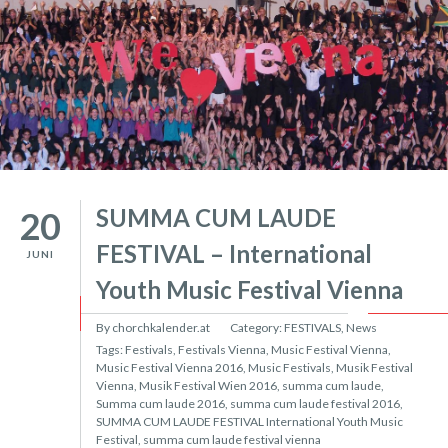
SUMMA CUM LAUDE
20
FESTIVAL – International
JUNI
Youth Music Festival Vienna
By chorchkalender.at
Category:
FESTIVALS
,
News
Tags:
Festivals
,
Festivals Vienna
,
Music Festival Vienna
,
Music Festival Vienna 2016
,
Music Festivals
,
Musik Festival
Vienna
,
Musik Festival Wien 2016
,
summa cum laude
,
Summa cum laude 2016
,
summa cum laude festival 2016
,
SUMMA CUM LAUDE FESTIVAL International Youth Music
Festival
,
summa cum laude festival vienna