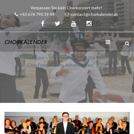
Verpassen Sie kein Chorkonzert mehr!
+43 676 790 39 49
contact@chorkalender.at
POST
Chorkalender
>
NEWS
>
News
>
JUFA Wien City:
ChorForum Wien „Adventzyklus“ 2016