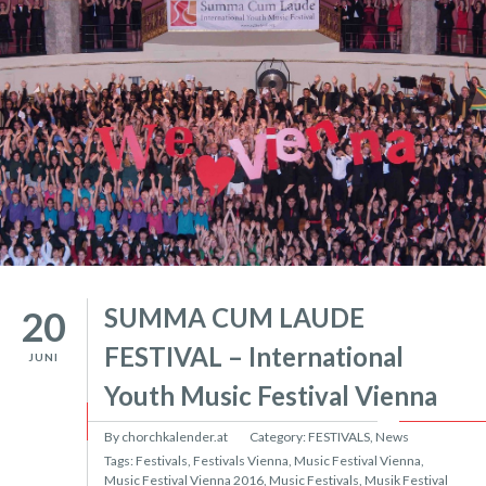
SUMMA CUM LAUDE
20
FESTIVAL – International
JUNI
Youth Music Festival Vienna
By chorchkalender.at
Category:
FESTIVALS
,
News
Tags:
Festivals
,
Festivals Vienna
,
Music Festival Vienna
,
Music Festival Vienna 2016
,
Music Festivals
,
Musik Festival