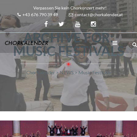
Verpassen Sie kein Chorkonzert mehr!
+43 676 790 39 49
contact@chorkalender.at
ARCHIVE FOR:
MUSIC FESTIVALS
Chorkalender
>
NEWS
>
Music Festivals